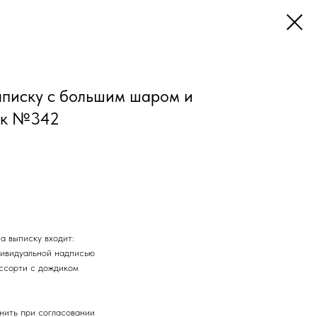
писку с большим шаром и
ок №342
а выписку входит:
дивидуальной надписью
ассорти с дождиком
нить при согласовании