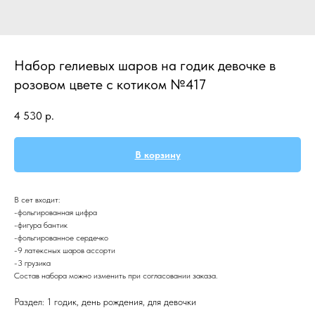
Набор гелиевых шаров на годик девочке в
розовом цвете с котиком №417
4 530
р.
В корзину
В сет входит:
-фольгированная цифра
-фигура бантик
-фольгированное сердечко
-9 латексных шаров ассорти
-3 грузика
Состав набора можно изменить при согласовании заказа.
Раздел: 1 годик, день рождения, для девочки