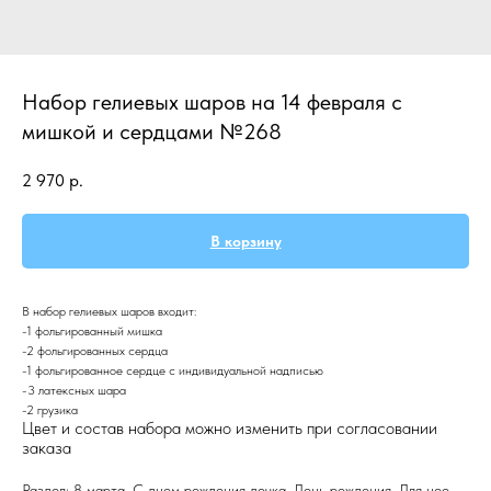
Набор гелиевых шаров на 14 февраля с
мишкой и сердцами №268
2 970
р.
В корзину
В набор гелиевых шаров входит:
-1 фольгированный мишка
-2 фольгированных сердца
-1 фольгированное сердце с индивидуальной надписью
-3 латексных шара
-2 грузика
Цвет и состав набора можно изменить при согласовании
заказа
Раздел: 8 марта, С днем рождения дочка, День рождения, Для нее,