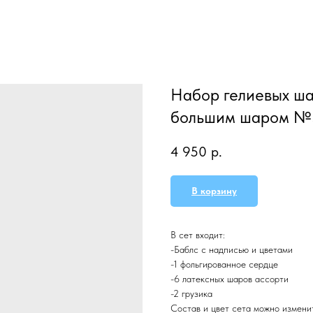
Набор гелиевых шар
большим шаром №
4 950
р.
В корзину
В сет входит:
-Баблс с надписью и цветами
-1 фольгированное сердце
-6 латексных шаров ассорти
-2 грузика
Состав и цвет сета можно изменит