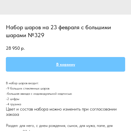
Набор шаров на 23 февраля с большими
шарами №329
28 950
р.
В корзину
В набор шаров входит:
-9 больших стеклянных шаров
-большая звезда с индивидуальной надписью
-2 цифры
-4 грузика
Цвет и состав набора можно изменить при согласовании
заказа
Раздел: для него, с днем рождения, сынок, для мужа, папе, для