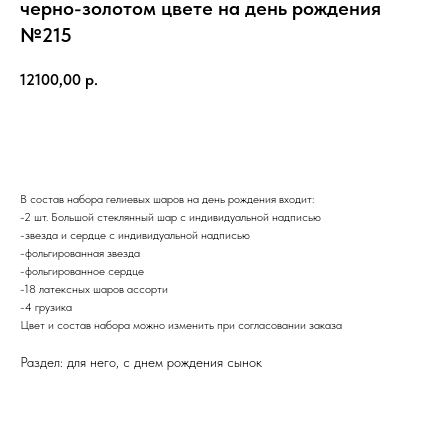
черно-золотом цвете на день рождения
№215
12100,00
р.
В корзину
В состав набора гелиевых шаров на день рождения входит:
-2 шт. Большой стеклянный шар с индивидуальной надписью
-звезда и сердце с индивидуальной надписью
-фольгированная звезда
-фольгированное сердце
-18 латексных шаров ассорти
-4 грузика
Цвет и состав набора можно изменить при согласовании заказа
Раздел: для него, с днем рождения сынок