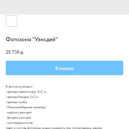
Фотозона "Уэнсдей"
25 730
р.
В корзину
В фотозону входит:
-аренда каркаса круг 2х2 м.
-аренда банера 2х2 м.
-аренда тумбы
-Разнокалиберная гирлянда
-надпись венсдей
-фигурка уэнсдей
-монтаж/демонтаж
Цвет и состав фотозоны можно изменить при согласовании заказа