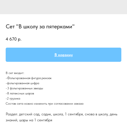
Сет "В школу за пятерками"
4 670
р.
В корзину
В сет входит:
-Фольгированная фигура рюкзак
-фольгированная цифра
-3 фольгированных звезды
-8 латексных шаров
-2 грузика
Состав сета можно изменить при согласовании заказа
Раздел: детский сад, садик, школа, 1 сентября, снова в школу, день
знаний, шары на 1 сентября